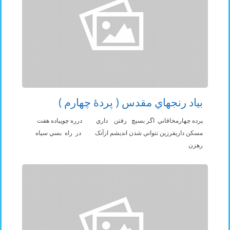
بياد رنجهاي مقدس ( پردۀ چهارم )
پرده چهارمخاقاني اگر بسيچ رفتن داري درره چوپياده هفت
مسکن داريفرزين نتواني شدن انديشم ازآنک در راه بسي سپاه
رهزن