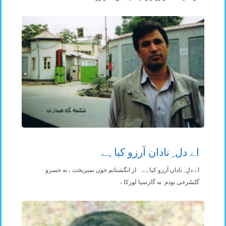
اے دل ِ نادان آرزو کیاہے
اے دلِ ِ ناداں آرزو کیاہے از انگشتانم خون نمیریخت ، نه خسرو
گلسُرخی بودم نه گارسیا لورکا ،