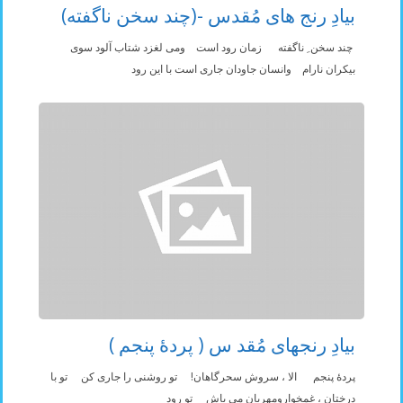
بیادِ رنج های مُقدس -(چند سخن ناگفته)
چند سخن ِ ناگفته زمان رود است ومی لغزد شتاب آلود سوی
بیکران نارام وانسان جاودان جاری است با این رود
بیادِ رنجهای مُقد س ( پردۀ پنجم )
پردۀ پنجم الا ، سروش سحرگاهان! تو روشنی را جاری کن تو با
درختان ، غمخوارومهربان می باش تو رود