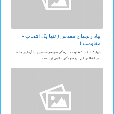
بياد رنجهای مقدس ( تنها یک انتخاب -
مقاومت )
تنها يک انتخاب : مقاومت زندگي سراسرصحنه پيچيد? آزمايش هاست
. در کشاکش اين نبردِ سهمگين ، گاهي بُرد است