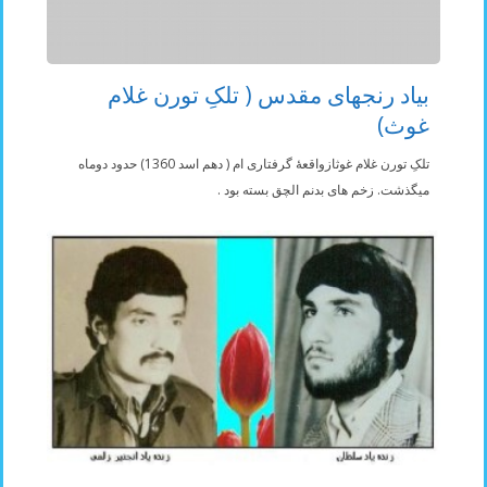
بیاد رنجهای مقدس ( تلکِ تورن غلام
غوث)
تلکِ تورن غلام غوثازواقعۀ گرفتاری ام ( دهم اسد 1360) حدود دوماه
میگذشت. زخم های بدنم الچق بسته بود .