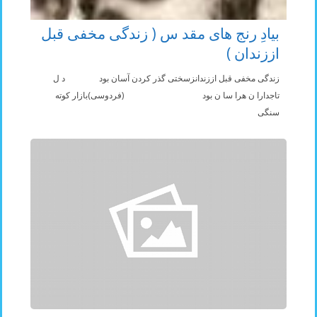
بیادِ رنج های مقد س ( زندگی مخفی قبل
اززندان )
زندگی مخفی قبل اززندانزسختی گذر کردن آسان بود د ل
تاجدارا ن هرا سا ن بود (فردوسی)بازار کوته
سنگی