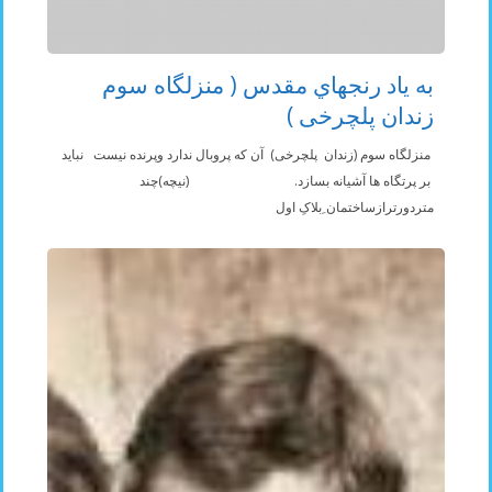
به ياد رنجهاي مقدس ( منزلگاه سوم
زندان پلچرخی )
منزلگاه سوم (زندان پلچرخی) آن که پروبال ندارد وپرنده نيست نبايد
بر پرتگاه ها آشيانه بسازد. (نيچه)چند
متردورترازساختمان ِبلاکِ اول