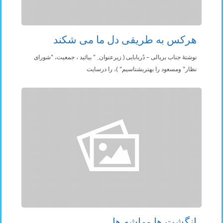
هرکس به طریقی دل ما می شکند
نوشتۀ جناب بریالی – دُربابایی ( زیرعنوان ِ " بیائید ، جمعیت، "شورای
نظار" ومسعود را بهتربشناسیم" )، را درسایت
انگشت ها وماشه ها