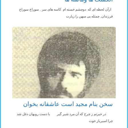
ازآن لحظه ای که دوچشم خسته ام کاسه های سر ِ سوراخ سوراخ
فرزندان ِ چمتله یی میهن را زیارت
سخن بنام مجید است عاشقانه بخوان
در حيرتم ز چرخ که آن مرد شير گير با دست روبهان دغل شد
چرا اسيرباز حوت