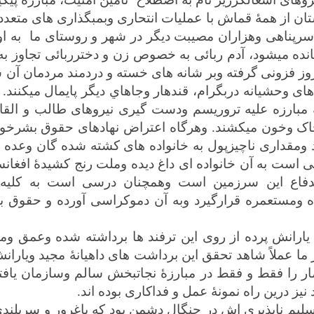
ستان از همۀ قماش با عملیات انتحاری وبمبگذاری های متعدد
، بی سرپناهی وهزاران مصیبت دیگر در شهر و روستای ما ب
نده ميشود، آدم ربائی به خصوص زن و دخترربائی تجاوز 
 روز فزونی گرفته وبر شانه های خسته و دردمند مردمان آن 
ی وحشیانه دربگرام، قندهار وجاهاي ديگر پايمال ميكنند. ن
مبارزه علیه تروریسم ودست گیری نیروهای طالب و القاع
 خاک وخون میکشند. وهرگاه اعتراض نهادهای حقوق بشرخود
 ومقداری ناچیزپول به خانواده های كشته شده گان وعده م
نی است به آن خانواده ای داغ ديده وملت رنج کشیدۀ افغان
بيدفاع اين سرزمين است وهمچنان درسی است به كليه ك
مستعمره قرارگيرد وبه آن دموكراسی آورده و حقوق بشر 
رانش پرده از روی اين ترفند ها برداشته شده وعمق وما
عملاً شاهد تحقق اين برداشت های داهيانۀ مجيد ويارانش ه
ار را فقط و فقط در مبارزۀ نجاتبخش سالم وسازمان یاف
نيز درين راه نمونۀ عمل و فداكاری بوده اند.
م ناپذيري اش در چنگال دشمن بود كه باغرور و سربلندی 