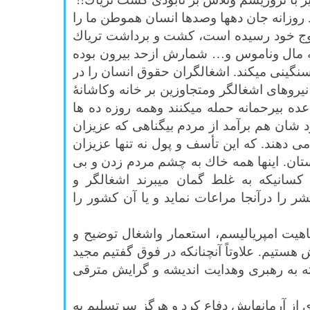
 روزانه جان دهها وصدها انسان هموطن ما را
ه اوج خود رسیده است، كشت و برداشت ترياك
به مال وناموس و… شمارش ازحد بيرون بوده
سنگینی میکند. اشغالگران حقوق انسان را در
یروهای اشغالگر ومتجاوزین بر خانه وکاشانۀ
ده بیرحمانه حمله میکنند وهمه روزه ده ها
 شان هم برآمد از مردم بیگناهی که عزیزان
ی دهند. که اين تأسف و پول نه تنها عزيزان
ستان. اينها همه خاك به چشم مردم زدن و بی
سانيكه به غلط گمان ميبرند اشغالگر و
را درآنجا مراعات نمايد و يا آن كشور را
هيت امپرياليسم، استعمار واشغال توضيح و
ستيم. علاوتاً آنچنانكه در فوق گفتيم مجيد
ته به رهبری وهدایت اندیشه و گرایش مترقی
از آرمانهايش دفاع كرد و هرگز سرتسليم به