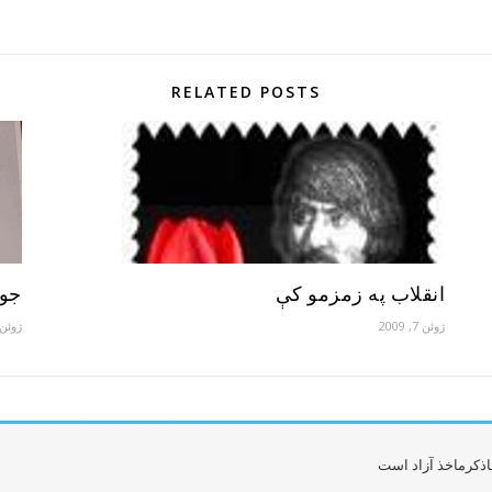
RELATED POSTS
انقلاب په زمزمو کې
جوز
ژوئن 7, 2009
ژوئن 7, 09
اذکرماخذ آزاد است