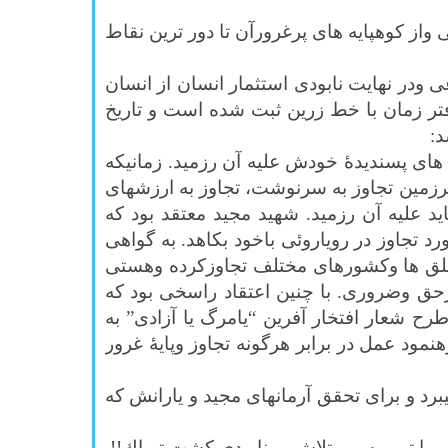
ز كوهپايه های پرغرورآن تا دور ترين نقاط
در نهايت نابودی استثمار انسان از انسان
فتر زمان با خط زرين ثبت شده است و تاريخ
د:
های پسنديدۀ خودش عليه آن رزميد. زمانيكه
رزمين تجاوز به سرنوشت، تجاوز به ارزشهای
 عليه آن رزميد. شهيد مجيد معتقد بود كه
تجاوز در روياروئی باخود بكاهد. به گواهی
ر خلق ها وكشورهای مختلف تجاوزكرده وهستی
رحق وضروری. با چنين اعتقاد راسخی بود كه
رح شعار افتخار آفرين “يامرگ يا آزادی” به
نمود عمل در برابر هرگونه تجاوز وپايۀ غرور
د و برای تحقق آرمانهای مجيد و يارانش كه
 با تروريسم وتلاش بر نابودی كشت ترياك!!