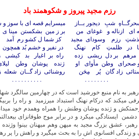
رزم مجید پیروز و شکوهمند باد
حرگــاهِ شبِ ديجور بــاز ميسرايم قصه ای با سوز و س
 ای ازناله و غوغای من بر ز مين بشكستن مينا ی 
شتِ رزم وسودای مجيد كز شما ل كشو رم آمد پد
ا در ظلمتِ کام نهنگ در نفیر و خشم بُد همچون پ
 مرهم بر دل ریشی زده راه بر اغیار بد کیشی ز
و صحرای وطن مأوای او ژنده پوشان وطن لیلای
تائی زاد گان پُر مِحَن روشنائی زاد گــان شعله 
. . . . . . . . . . . . . . . . . .
رهبر به نام منبع خورشيد است كه در چهارمين سالگرد شهاد
ی میکند که درکام نهنگ استبداد میرزمید و راه را بربیگ
ن زحمتکش و ژنده پوشان وطنش را همراه وهمدم خود مید
 دشمن ايستادگی میکرد و در برابر موج طوفانزای بيعدالتی،
هبر، عشق بزرگ مجيد به ميهن وهم ميهنان بينوا وژنده 
بی و زندگی افسانوی اش را به بحث ميگيرد و راهش را پر