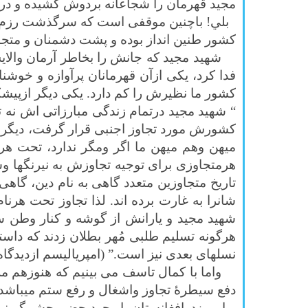
مجيد قهرمان را شجاعانه بردوش كشيده و در
بلي! باچنین موقفی است که سرگذشت رزم وحما
کشور طنين انداز بوده و پشت دشمنان و متجاو
شهيد مجيد كه جانش را بخاطر آرمان والايش
فدا كرد، يكی ازآن قهرمانان پرآوازه و خوش
كشور ما نظيرش را كم دارد. يكی ديگر ازپیش
“ شهيد مجيد درتمام زندگی مبارزاتی اش نه 
كشورش مورد تجاوز اجنبی قرار گرفت، ديگر ه
ميهن وهم ميهن ما اگر ومگر ندارد، تحت هر
هرمتجاوزی برای توجيه تجاوزش به نيرنگها و
تاريخ متجاوزين متعدد گاهی به نام دين، گا
شانرا به غارت برده اند. لذا تجاوز تحت هر
شهيد مجيد و يارانش از گوشه و كنار وطن سرف
هرگونه تسليم طلبی مُهر بطلان زدند كه داستا
نسلهای بعدی نيز است.” (امپریالیسم ازدیدگاه
واما با كمال تاسف می بينيم كه هنوزهم ملت
دفع سيطرۀ تجاوز واشغال و رفع ستم ميباشد
امروزدرافغانستان با وجود حضورچشمگیرنيروه