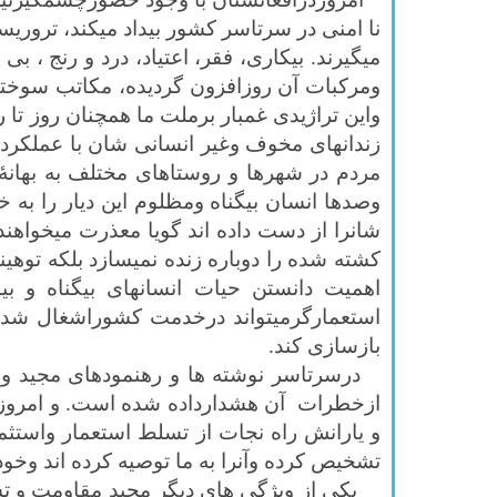
نا امنی در سرتاسر کشور بیداد میکند، تروري
میگیرند. بیکاری، فقر، اعتیاد، درد و رنج 
ومركبات آن روزافزون گردیده، مكاتب سوختا
واین تراژیدی غمبار برملت ما همچنان روز تا
زندانهای مخوف وغیر انسانی شان با عملکردها
مردم در شهرها و روستاهای مختلف به بهانۀ 
وصدها انسان بیگناه ومظلوم این دیار را به
شانرا از دست داده اند گویا معذرت میخواهند
كشته شده را دوباره زنده نميسازد بلكه توهي
اهميت دانستن حيات انسانهای بيگناه و 
استعمارگرميتواند درخدمت كشوراشغال شده و
بازسازی كند.
درسرتاسر نوشته ها و رهنمودهای مجيد و يا
ازخطرات آن هشدارداده شده است. و امروز ما 
و يارانش راه نجات از تسلط استعمار واستثم
تشخيص كرده وآنرا به ما توصيه كرده اند وخود 
يكي از ويژگی های ديگر مجيد مقاومت و تسلي