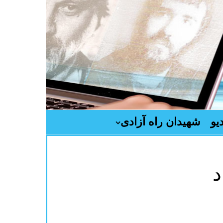
یو
شهیدان راه آزادی
د