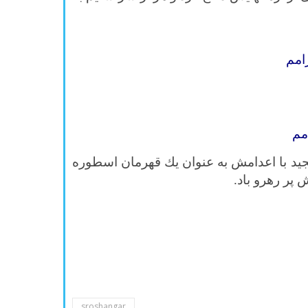
م
م
ه پوليگون اعدام سپرد. ولی مجيد با اعدامش به عنوان يك قهرمان اسطوره
پر رهرو باد.
sroshangar