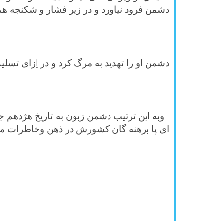
دشمن فرود نياورد و در زير فشار و شكنجه ه
مگ
دشمن او را تهديد به مرگ كرد و در اِزای تسل
من
ای پا برهنه گان کشورش در ذهن وخاطرات مردم