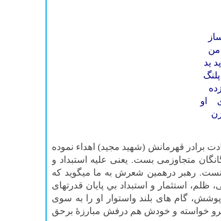
از
من
 يد
لنگ
ده
 او
زن
ت برادر قهرمانش (شهيد مجيد) اهداء نموده
انگان متجاوزمی بست. یعنی علیه استبداد و
انست. رهبر درهمین شعرش به ما میگوید که
 ظلم، استثمار و استبداد بي پايان قدرتهای
پوشش، گام های بلند واستوار او را به سوی
 رهرو خواسته و خودش هم درفش مبارزۀ برحق