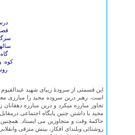
درس
قصه
سرگذ
ساله
گاه
کوه 
روس
اين قسمتی از سرودۀ زيبای شهيد عبدالقیوم 
است. رهبر درين سروده مجید را مبارزی معرف
تجاوز مبارزه میکرد و درین مبارزه دهقانا
مجيد با داشتن چنین پایگاه اجتماعی درمقابل
حاكمۀ وقت و متجاوزين می ایستاد. همچنين ر
روشنائی وبلندای افكار، بينش مترقی وانقلا