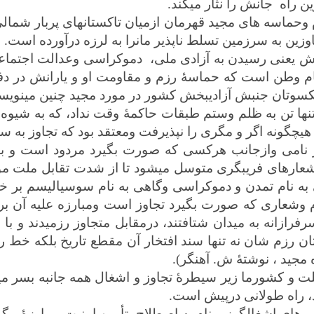
ين راه جانش را نثار ميكند.
سه های مجيد قهرمان ازميان تاكستانهای پربار شمالی وا
زين به سرزمين تسلط ناپذير مانرا به لرزه درآورده است.
 يعنی رسيدن به آزادی ملی، دموكراسی وعدالت اجتماعی و
نام وطن است كه حماسۀ رزم و مقاومت او و يارانش در د
کسوتان جنبش آزادیبخش کشور در مورد مجيد چنين مينويس
تنها تن به ظلم وستم طبقات حاكمۀ وقت نداد، كه به شيوه 
يچگونه اگر و مگری را نپذيرفت ومعتقد بود كه تجاوز به س
 نامی وازجانب هركسی كه صورت بگيرد مردود است و بايد
شعارهای فريبگری متوسل ميشود تا از شدت تقابل ملت مورد 
هی به نام تمدن و دموكراسی وگاهی به نام سوسياليسم ب
نام وشعاری كه صورت بگيرد تجاوز است ومبارزه عليه آن ب
رازانه به ميدان شتافتند، درمقابل متجاوز رزميدند و با ط
ن رزم شان نه تنها سند افتخار آن مقطع تاريخ بلكه خط ره
 مجید ، نوشتۀ ش. آهنگر).
 و كشورما زير سيطرۀ تجاوز و اشغال همه جانبه بسر ميبر
، راه طولانی درپيش است.
ای اشغالگرزیر نام به اصطلاح تأمين امنيت، مبارزۀ پیگیر