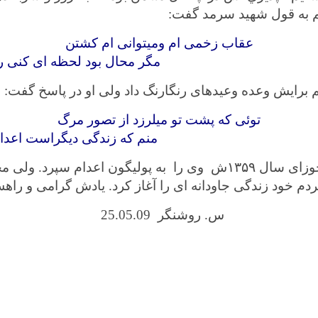
م به قول شهيد سرمد گفت:
عقاب زخمی ام وميتوانی ام كشتن
ر محال بود لحظه ای كنی رام
يم برايش وعده وعيدهای رنگارنگ داد ولی او در پاسخ گفت:
توئی كه پشت تو ميلرزد از تصور مرگ
م كه زندگی ديگراست اعدام
وبه اين ترتيب دشمن زبون به تاريخ هژدهم جوزای سال ۱۳۵۹ش وی را ب
 خود زندگی جاودانه ای را آغاز كرد. یادش گرامی و راهش 
س. روشنگر 25.05.09