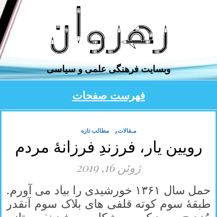
وبسایت فرهنگی ‌علمی و سیاسی
فهرست صفحات
,
مـقالات
مطالب تازه
رویین یار، فرزندِ فرزانۀ مردم
ژوئن 16, 2019
حمل سال ۱۳۶۱ خورشیدی را بیاد می آورم.
طبقۀ سوم کوته قلفی های بلاک سوم آنقدر
مُزد ح م بود که به مشکل می شد نفس تازه