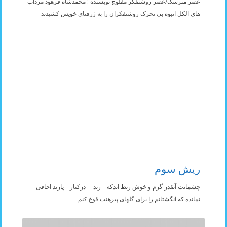
عصر مترسک/عصر روشنفکر مفلوج نویسنده : محمدشاه فرهود مرداب
های الکل انبوه بی تحرک روشنفکران را به ژرفنای خویش کشیدند
ریش سوم
چشمانت آنقدر گرم و خوش ربط اندکه زند درکنار پازند اجاقی
نمانده که انگشتانم را برای گلهای پیرهنت قوغ کنم