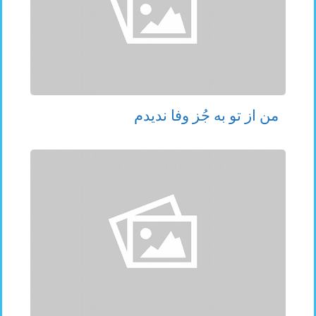
من از تو به جُز وفا ندیدم