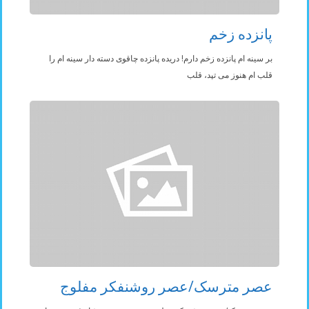
پانزده زخم
بر سينه ام پانزده زخم دارم! دریده پانزده چاقوی دسته دار سینه ام را
قلب ام هنوز می تپد، قلب
عصر مترسک/عصر روشنفکر مفلوج