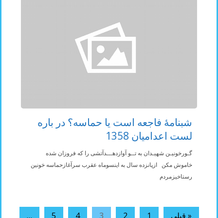
شبنامۀ فاجعه است یا حماسه؟ در باره
لست اعدامیان 1358
گـورخونیـن شهیـدان به تــو آوازدهـــدآتشی را که فروزان شده
خاموش مکن ازپانزده سال به اینسوماه عقرب سرآغازحماسه خونین
رستاخیزمردم
« قبلی
1
2
3
4
5
…